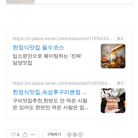
https://m.place.naver.com/restaurant/119762332
광고
8
한정식맛집 필수코스
입소문만으로 웨이팅하는 '진짜'
담양맛집
https://m.place.naver.com/restaurant/145926443
광고
9
한정식맛집,숙성후구리본점 맛
보면 중독되는 숙성회 맛집
구리맛집추천,한번도 안 먹은 사람
은 있어도 한번만 먹은 사람은 없
다는 숙성회 맛집 구리역맛집추천,
다년간의 노하우로 만든 진짜 숙성
회, 숙성후 구리본점으로 오세요
6
구독하기