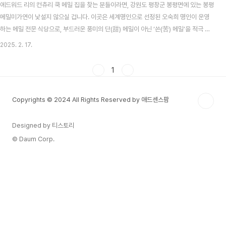
에드워드 리의 컨츄리 쿡 메밀 집을 찾는 분들이라면, 강원도 평창군 봉평면에 있는 봉평
메밀미가연이 낯설지 않으실 겁니다. 이곳은 세계명인으로 선정된 오숙희 명인이 운영
하는 메밀 전문 식당으로, 부드러운 풍미의 단(甜) 메밀이 아닌 ‘쓴(苦) 메밀’을 적극 활
용한다는 점이 인상적입니다. 일반적으로 단 메밀이 맛과 접근성 때문에 널리 알려져 있
2025. 2. 17.
지만, 이 식당에서는 일부러 구하기 까다로운 쓴 메밀을 사용해 메밀국수·메밀 전·비빔국
수 등 다양한 요리를 선보이고 있습니다. 평소에 메밀을 즐기지 않았던 분도 ‘쓴 메밀’을
1
만나면 무척 새롭고, 그 맛이 의외로 독특해 호기심을 자극한다고 하니, 한 번쯤 방문해
보시면 어떨까요? 세계명인 오숙희 명인과 쓴 메밀의 재발견메밀로 유명한 평창 봉평 지
Copyrights © 2024 All Rights Reserved by 애드센스팜
역에서도 ‘쓴 메밀’을 ..
Designed by 티스토리
© Daum Corp.