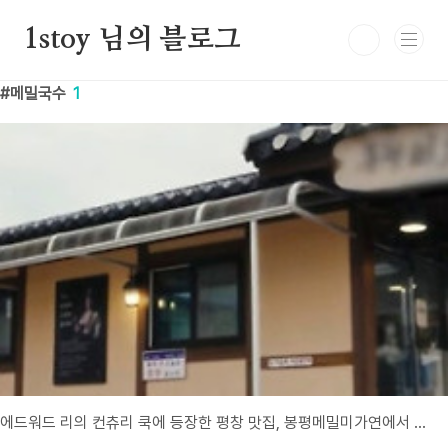
본문 바로가기
1stoy 님의 블로그
메밀국수
1
에드워드 리의 컨츄리 쿡에 등장한 평창 맛집, 봉평메밀미가연에서 만난 쓴 메밀의 비밀