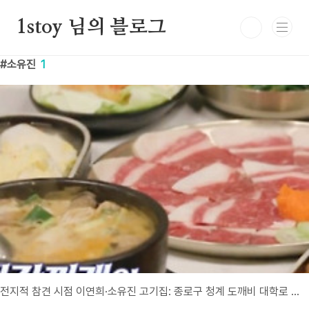
본문 바로가기
1stoy 님의 블로그
소유진
1
전지적 참견 시점 이연희·소유진 고기집: 종로구 청계 도깨비 대학로 본점 미리 맛보기