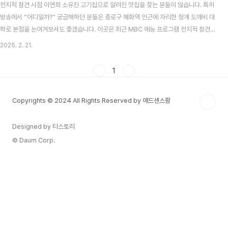
전지적 참견 시점 이연희 소유진 고기집으로 알려진 맛집을 찾는 분들이 많습니다. 특히
방송에서 “어디일까?” 궁금해하던 분들은 종로구 혜화역 인근에 자리한 청계 도깨비 대
학로 본점을 눈여겨보셔도 좋겠습니다. 이곳은 최근 MBC 예능 프로그램 전지적 참견
시점(약칭 전참시) 334회에서 이연희 님과 소유진 님이 함께 방문해 다양한 한우 메뉴
2025. 2. 21.
를 맛본 장소로 화제를 모았는데요. 방송 직후부터 맛있는 숯불 돼지갈비와 차돌육회, 그
리고 구수한 된장찌개가 특히 입소문을 타면서 ‘다음에 꼭 가봐야 할 고깃집’이라는 평이
1
많아졌습니다. 청계 도깨비 대학로 본점, 위치와 영업시간혜화역 1번 출구에서 도보로
약 5분 거리에 있습니다. 큰길을 따라가다 보면 외관에 ‘청계도깨비’라는 간판이 눈에 띄
Copyrights © 2024 All Rights Reserved by 애드센스팜
어 찾기 어렵지 않습니다. ..
Designed by 티스토리
© Daum Corp.