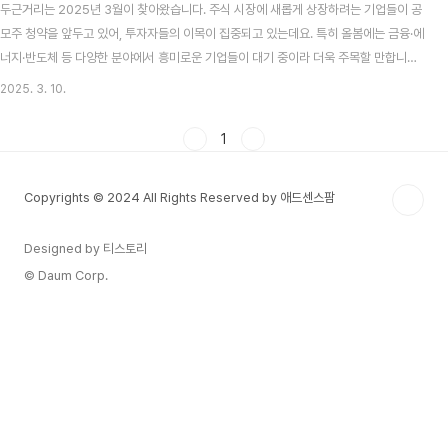
두근거리는 2025년 3월이 찾아왔습니다. 주식 시장에 새롭게 상장하려는 기업들이 공
모주 청약을 앞두고 있어, 투자자들의 이목이 집중되고 있는데요. 특히 올봄에는 금융·에
너지·반도체 등 다양한 분야에서 흥미로운 기업들이 대기 중이라 더욱 주목할 만합니다.
이번 글에서는 “3월 공모주 청약 일정 총정리”와 함께 “수익률이 기대되는 종목”들을
2025. 3. 10.
알아보겠습니다. 청약 절차나 주의사항도 놓치지 않고 정리하였으니, 공모주에 관심 있
는 분들은 끝까지 읽어 보세요. 2025년 3월 공모주, 왜 주목해야 할까?공모주는 기업
1
이 증시에 상장하기 전, 일반 투자자에게 주식을 처음으로 공개(공모)하는 과정에서 살
수 있는 기회입니다. 보통 상장 이후 ‘따상(시초가를 공모가의 2배로 형성 후 상한가 도
Copyrights © 2024 All Rights Reserved by 애드센스팜
달)’을 노리고 단기 차익을..
Designed by 티스토리
© Daum Corp.