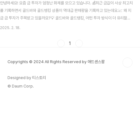
안녕하세요! 요즘 금 투자가 엄청난 화제를 모으고 있습니다. 💰최근 금값이 사상 최고치
를 기록하면서 골드바와 골드뱅킹 상품이 역대급 판매량을 기록하고 있는데요.📈 왜 지
금 금 투자가 주목받고 있을까요?💡 골드바와 골드뱅킹, 어떤 투자 방식이 더 유리할까
요?오늘은 금 투자 열풍의 이유와 효과적인 투자 방법, 주의할 점까지 완벽 정리해드리
2025. 2. 18.
겠습니다!📌 실시간 금 시세 확인하기👉 금 시세 바로가기💰 1. 2025년 금 투자 광풍!
왜 사람들이 몰릴까?최근 금 시장이 뜨겁게 달아오르는 이유는 무엇일까요?✅ 1) 글로
1
벌 경제 불안 & 안전자산 선호미국의 금리 인하 가능성, 러시아-우크라이나 전쟁, 중동
분쟁 등 국제 정세 불안달러 가치 변동성이 커지면서 자산 보호 수단으로 금 선호 증가✅
Copyrights © 2024 All Rights Reserved by 애드센스팜
2) 인플레이션..
Designed by 티스토리
© Daum Corp.