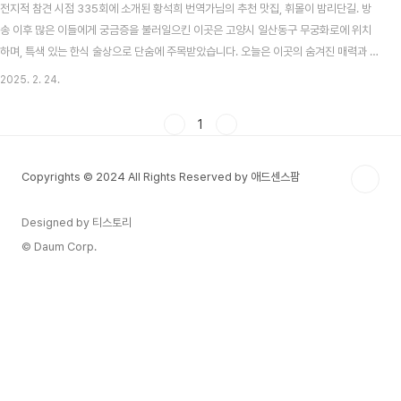
전지적 참견 시점 335회에 소개된 황석희 번역가님의 추천 맛집, 휘몰이 밤리단길. 방
송 이후 많은 이들에게 궁금증을 불러일으킨 이곳은 고양시 일산동구 무궁화로에 위치
하며, 특색 있는 한식 술상으로 단숨에 주목받았습니다. 오늘은 이곳의 숨겨진 매력과 함
께 방문을 더욱 즐겁게 해 줄 추천 메뉴와 팁을 소개해 드립니다.휘몰이 밤리단길의 위치
2025. 2. 24.
와 분위기휘몰이 밤리단길은 경기도 고양시 일산동구 무궁화로93번길 20, 101호에 자
리 잡고 있습니다. 지도를 보면 알 수 있듯이, 이곳은 번잡한 중심가에서 약간 벗어나 조
1
용한 골목에 위치해 있습니다. 그 덕분에 술 한 잔을 기울이며 여유롭게 이야기를 나누기
좋은 환경을 제공합니다.내부 인테리어는 깔끔하면서도 따뜻한 느낌으로 꾸며져 있습니
Copyrights © 2024 All Rights Reserved by 애드센스팜
다. 우드톤 가구와 은은한 조명,..
Designed by 티스토리
© Daum Corp.