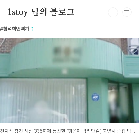
본문 바로가기
1stoy 님의 블로그
황석희번역가
1
전지적 참견 시점 335회에 등장한 ‘휘몰이 밤리단길’, 고양시 술집 탐방기