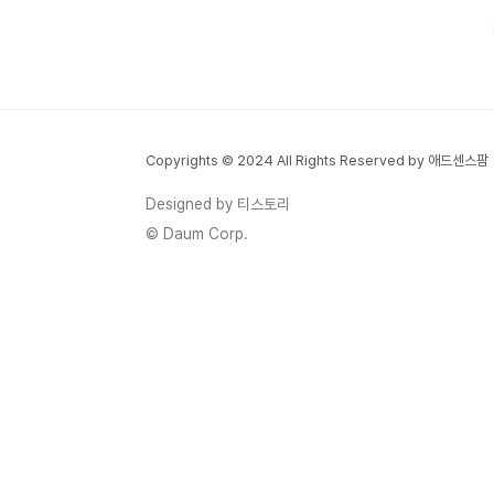
요 내용까지 알기 쉽게 정리해 드릴게요. 부
담경감 크레딧으로 공과금·4대 보험료 줄이
기먼저, 부담경감 크레딧은 연매출 3억 원 이
하의 소상공인이 신청할 수 있습니다. 2025
년 7월 14일부터 11월 28일까지 신청이 가
능하며, 전기·가스·수도요금과 4대 보험료에
Copyrights © 2024 All Rights Reserved by 애드센스팜
서 50만 원을 자동으로 차감받을 수 있습니
다. 특히 2024년과 2025년에 개업한 사업
Designed by 티스토리
자는 8월 1일부터 신청 가능하니 꼭 체크해
© Daum Corp.
두세요! 부담경감 크레딧 신청하기 ▶️ 비즈플
러스카..