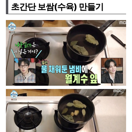
초간단 보쌈(수육) 만들기