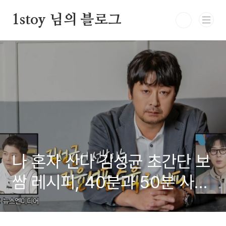
본문 바로가기
1stoy 님의 블로그
나 혼자 산다 김성균 초간단 보
쌈 레시피, 40분과 50분 사이
의 완벽한 비법!