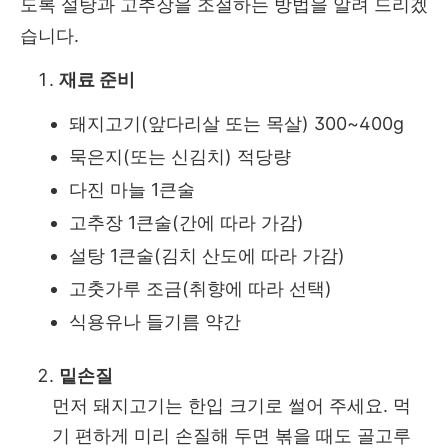
도록 설탕과 고추장을 조절하는 방법을 알려 드리겠
습니다.
재료 준비
돼지고기(앞다리살 또는 목살) 300~400g
묵은지(또는 신김치) 적당량
다진 마늘 1큰술
고추장 1큰술(간에 따라 가감)
설탕 1큰술(김치 산도에 따라 가감)
고춧가루 조금(취향에 따라 선택)
식용유나 들기름 약간
밑손질
먼저 돼지고기는 한입 크기로 썰어 주세요. 먹
기 편하게 미리 손질해 두면 볶을 때도 골고루