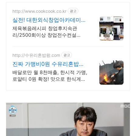
http://www.cookcook.co.kr
광고
실전! 대한외식창업아카데미
창업전문1:1교육
제육볶음레시피 창업후지속관
리/2500회이상 창업전수컨설
팅/27년전문셰프
http://수유리혼밥왕.com
광고
진짜 가맹비0원 수유리혼밥왕
월세65만원 매장에서 월5천
배달로만 월 8천매출, 한시적 가맹,
로얄티 0원 확정! 맛으로 한식계를
장악하다! 요리 명장이 만든 무료
샵인샵 3종 제공! 샵인샵 매출만 1
천만원 추가 확보!