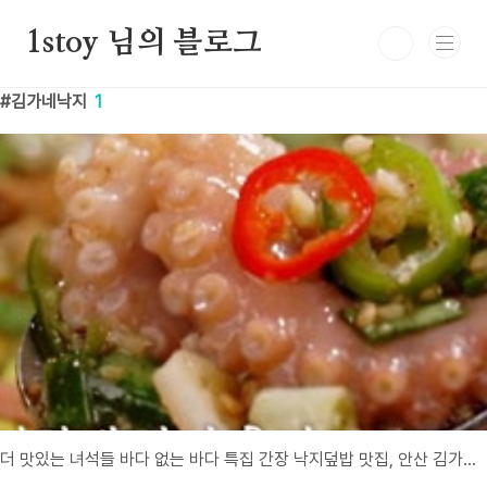
본문 바로가기
1stoy 님의 블로그
김가네낙지
1
더 맛있는 녀석들 바다 없는 바다 특집 간장 낙지덮밥 맛집, 안산 김가네 낙지 전문점 후기