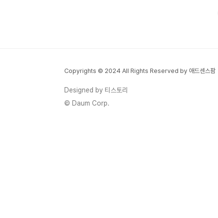
요. ‘낙지는 바다에서 나오는 해산물 아니
야?’라고 생각하실 수 있지만, 이 프로그램 제
목이 말해 주듯 ‘바다 없는 바다 특집’이라는
독특한 테마로 실내에서 바다 못지않은 퀄리
티를 자랑하는 음식들을 다뤄 눈길을 끌었습
니다. 오늘은 그중에서도 대표 메뉴인 간장
Copyrights © 2024 All Rights Reserved by 애드센스팜
낙지와 간장 낙지 덮밥, 그리고 칼국수 사리
가 더해진 시원한 간장 낙지 칼국수까지 맛볼
Designed by 티스토리
수 있는 안산 김가네 낙지 전문점 본점 이야
© Daum Corp.
기를 전해 드립니다.안산에서 찾은 탱글탱글
한 낙지의 참맛안산은 공..