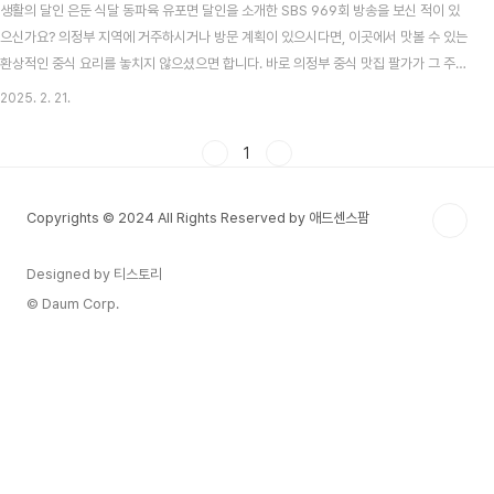
생활의 달인 은둔 식달 동파육 유포면 달인을 소개한 SBS 969회 방송을 보신 적이 있
으신가요? 의정부 지역에 거주하시거나 방문 계획이 있으시다면, 이곳에서 맛볼 수 있는
환상적인 중식 요리를 놓치지 않으셨으면 합니다. 바로 의정부 중식 맛집 팔가가 그 주인
공입니다. 중화요리의 정수를 담아낸 동파육의 깊은 풍미와, 매콤 달콤한 양념이 살아 있
2025. 2. 21.
는 유포면으로 시청자들의 눈길을 사로잡은 이곳은 도대체 어떤 매력이 숨어 있을까요?
오늘은 동파육과 유포면의 달인으로 불리는 의정부 맛집 팔가의 메뉴 특성과 방문 팁을
1
자세히 전해 드리겠습니다. 의정부 중앙역 인근에서 만나는 생활의 달인 맛집의정부 맛
집 팔가는 경기도 의정부시 평화로 564, 1층에 자리해 있습니다. 의정부 중앙역 1번 출
Copyrights © 2024 All Rights Reserved by 애드센스팜
구에서 약 300m 남짓 걸..
Designed by 티스토리
© Daum Corp.