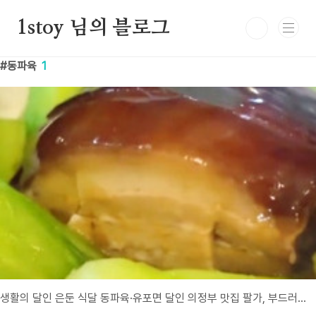
본문 바로가기
1stoy 님의 블로그
동파육
1
생활의 달인 은둔 식달 동파육·유포면 달인 의정부 맛집 팔가, 부드러움과 매콤함의 완벽 조화