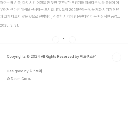
경주는 매년 봄, 마치 시간 여행을 한 듯한 고즈넉한 분위기와 아름다운 벚꽃 풍경이 어
우러져 색다른 매력을 선사하는 도시입니다. 특히 2025년에는 벚꽃 개화 시기가 예년
과 크게 다르지 않을 것으로 전망되어, 적절한 시기에 방문한다면 더욱 환상적인 풍경을
만끽할 수 있을 텐데요. 이번 글에서는 2025년 경주 벚꽃 개화시기 명소 여행지 총정리
2025. 3. 31.
라는 핵심 키워드를 중심으로, 개화 일정부터 대표 명소와 숨은 스팟, 여행 팁까지 알차
게 소개해 드리겠습니다. 올봄 경주 여행을 계획 중이라면, 이 글이 도움이 되길 바랍니
1
다. 경주 벚꽃 개화 및 만개 시기 전망2025년 경주는 예년과 비슷하게 3월 말께 첫 벚
꽃이 망울을 터뜨릴 것으로 예상됩니다. 구체적으로는 3월 27일 전후로 개화가 시작되
Copyrights © 2024 All Rights Reserved by 애드센스팜
고, 4월 초(3~7일경..
Designed by 티스토리
© Daum Corp.