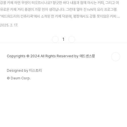
강릉 카페 하면 무엇이 떠오르시나요? 향긋한 바다 내음과 함께 마시는 커피, 그리고 여
유로운 카페 거리 풍경이 가장 먼저 생각납니다. 그런데 얼마 전 tvN의 요리 프로그램
‘에드워드리의 컨츄리쿡’에서 소개된 한 카페 덕분에, 평창에서도 강릉 못지않은 커피 맛
을 즐길 수 있다는 사실이 화제가 되었습니다. 그 주인공은 바로 ‘보헤미안 박이추 커
2025. 2. 17.
피’라는 곳입니다. 오늘은 이곳이 왜 유명한지, 무엇을 맛볼 수 있는지, 그리고 실제 방문
시 도움이 될 정보들을 함께 살펴보려고 합니다.강릉에 ‘커피 도시’라는 별칭을 붙일 정
1
도로 로스터리 카페가 많지만, 보헤미안 박이추 커피는 그중에서도 오랜 전통을 지닌 곳
입니다. 창업자인 박이추 님은 우리나라 1세대 바리스타 중 한 분으로 꼽히며, 누구보다
Copyrights © 2024 All Rights Reserved by 애드센스팜
커피에 진심인 분으로..
Designed by 티스토리
© Daum Corp.