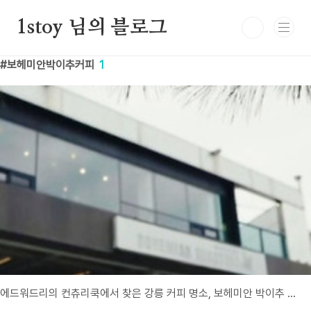
본문 바로가기
1stoy 님의 블로그
보헤미안박이추커피
1
에드워드리의 컨츄리쿡에서 찾은 강릉 커피 명소, 보헤미안 박이추 커피