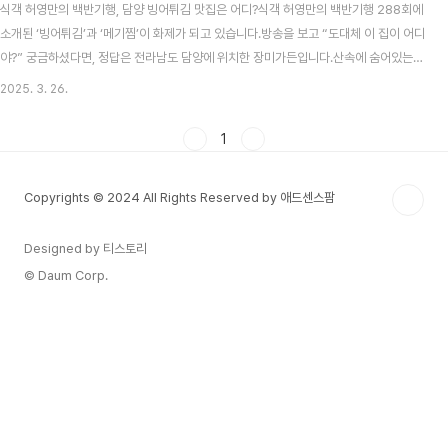
식객 허영만의 백반기행, 담양 빙어튀김 맛집은 어디?식객 허영만의 백반기행 288회에
소개된 ‘빙어튀김’과 ‘메기찜’이 화제가 되고 있습니다.방송을 보고 “도대체 이 집이 어디
야?” 궁금하셨다면, 정답은 전라남도 담양에 위치한 장미가든입니다.산속에 숨어있는
듯한 이곳은 외관부터 시골의 정취가 가득하고, 정감 있는 분위기 덕분에 어르신들과 가
2025. 3. 26.
족 단위 손님들에게도 인기가 많습니다.맛도 맛이지만, 푸짐한 인심과 깊은 정성이 느껴
지는 백반 한상이 진짜 이 집의 매력 포인트랍니다.바삭 고소한 빙어튀김, 이 정도면 밥
1
도둑빙어는 요즘 보기 드문 생선 중 하나입니다. 장미가든에서는 손바닥만 한 크기의 빙
어를 통째로 튀겨냅니다.튀김옷을 입힌 후, 1차 튀김으로 수분을 날리고, 한 번 더 튀겨
Copyrights © 2024 All Rights Reserved by 애드센스팜
바삭함을 살린 2차 튀김까지..
Designed by 티스토리
© Daum Corp.