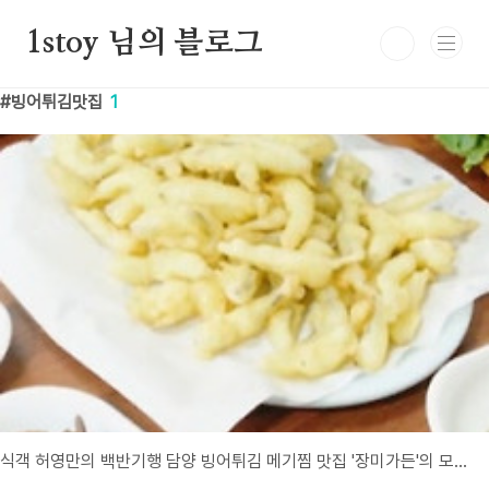
본문 바로가기
1stoy 님의 블로그
빙어튀김맛집
1
식객 허영만의 백반기행 담양 빙어튀김 메기찜 맛집 '장미가든'의 모든 것!