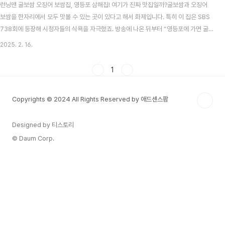
런닝맨 굴보쌈 오징어 보쌈집, 영등포 삼해집! 여기가 진짜 맛집일까?굴보쌈과 오징어
보쌈을 한자리에서 모두 맛볼 수 있는 곳이 있다고 해서 화제입니다. 특히 이 집은 SBS
738회에 등장해 시청자들의 식욕을 자극했죠. 방송에 나온 뒤부터 “영등포에 가면 굴
보쌈은 무조건 여기!”라는 말이 나올 정도로 화제를 모으고 있다고 하는데요. 호기심이
2025. 2. 16.
생긴 분들이라면 지금부터 소개해 드리는 영등포 삼해집 정보를 꼼꼼히 살펴보세요. 영
등포 맛집으로 소문난 삼해집의 위치와 특징영등포역 5번 출구에서 약 461m 정도 걸
1
어가면 만날 수 있는 삼해집은 이미 여러 방송 프로그램에서 자주 소개된 바 있습니다.
SBS 은 물론, , , 등에서도 굴보쌈과 오징어 보쌈을 다뤘는데요. 방송마다 “이 집의 메뉴
Copyrights © 2024 All Rights Reserved by 애드센스팜
들은 왜 이렇게 신선..
Designed by 티스토리
© Daum Corp.