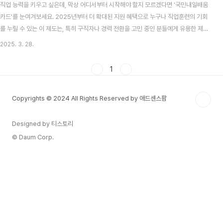
직업 능력을 키우고 싶은데, 막상 어디서부터 시작해야 할지 모르겠다면 '국민내일배움
카드'를 눈여겨보세요. 2025년부터 더 확대된 지원 혜택으로 누구나 직업훈련의 기회
를 누릴 수 있는 이 제도는, 특히 구직자나 경력 전환을 고민 중인 분들에게 유용한 제도
입니다.정부에서 운영하는 신뢰도 높은 제도인 만큼, 제대로 활용한다면 자격증 취득이
2025. 3. 28.
나 취업 준비에 큰 도움이 될 수 있어요. 지금부터 신청 자격부터 방법까지, 한 번에 정리
해 드릴게요.국민내일배움카드란?국민내일배움카드는 고용노동부에서 제공하는 직업
1
훈련비 지원 제도입니다. 일정 자격을 갖춘 국민이라면 누구나 발급받을 수 있고, 5년 동
안 최대 300~500만 원까지 직업훈련비를 지원받을 수 있습니다. 온·오프라인 과정 모
Copyrights © 2024 All Rights Reserved by 애드센스팜
두 가능하며, 정부가 인증한 훈련 기..
Designed by 티스토리
© Daum Corp.