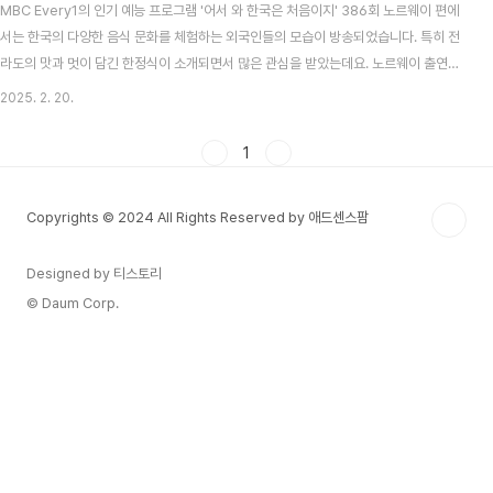
MBC Every1의 인기 예능 프로그램 '어서 와 한국은 처음이지' 386회 노르웨이 편에
서는 한국의 다양한 음식 문화를 체험하는 외국인들의 모습이 방송되었습니다. 특히 전
라도의 맛과 멋이 담긴 한정식이 소개되면서 많은 관심을 받았는데요. 노르웨이 출연진
이 방문한 전라도 한정식집은 바로 **해남에 위치한 '한성정'**입니다.한성정은 홍어삼
2025. 2. 20.
합, 산낙지, 떡갈비, 전복회 등 다양한 전라도 별미가 한상 가득 차려지는 곳으로, 전통 한
정식의 진수를 느낄 수 있는 해남의 대표 맛집입니다. 이번 포스팅에서는 '어서 와 한국
1
은 처음이지' 노르웨이 편에 등장한 한성정의 음식과 분위기를 자세히 소개해드리겠습
니다!전라도 한정식의 정수를 맛볼 수 있는 '한성정'해남에 위치한 한성정은 남도의 풍성
Copyrights © 2024 All Rights Reserved by 애드센스팜
한 맛을 그대로 담아내는 곳..
Designed by 티스토리
© Daum Corp.