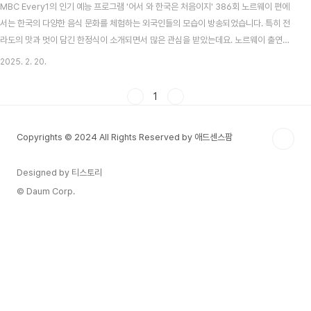
MBC Every1의 인기 예능 프로그램 '어서 와 한국은 처음이지' 386회 노르웨이 편에
서는 한국의 다양한 음식 문화를 체험하는 외국인들의 모습이 방송되었습니다. 특히 전
라도의 맛과 멋이 담긴 한정식이 소개되면서 많은 관심을 받았는데요. 노르웨이 출연진
이 방문한 전라도 한정식집은 바로 **해남에 위치한 '한성정'**입니다.한성정은 홍어삼
2025. 2. 20.
합, 산낙지, 떡갈비, 전복회 등 다양한 전라도 별미가 한상 가득 차려지는 곳으로, 전통 한
정식의 진수를 느낄 수 있는 해남의 대표 맛집입니다. 이번 포스팅에서는 '어서 와 한국
1
은 처음이지' 노르웨이 편에 등장한 한성정의 음식과 분위기를 자세히 소개해드리겠습
니다!전라도 한정식의 정수를 맛볼 수 있는 '한성정'해남에 위치한 한성정은 남도의 풍성
Copyrights © 2024 All Rights Reserved by 애드센스팜
한 맛을 그대로 담아내는 곳..
Designed by 티스토리
© Daum Corp.