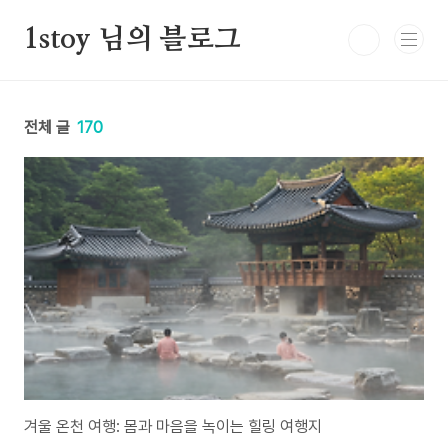
본문 바로가기
1stoy 님의 블로그
전체 글
170
겨울 온천 여행: 몸과 마음을 녹이는 힐링 여행지